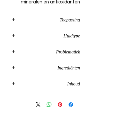
mineralen en antioxidanten
Toepassing
Aanbevolen gebruik: neem dagelijks
Huidtype
één capsule in met water.
Vet
Problematiek
Acné | Couperose-rosacea
Ingrediënten
Vitamine A, Vitamine C, Vitamine E,
Inhoud
Zink, Selenium
60 caps
C
l
inic LuxaSkin
Groene Hilledijk 191 B