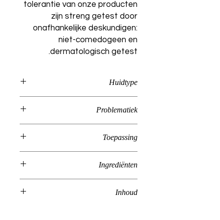
tolerantie van onze producten
zijn streng getest door
onafhankelijke deskundigen:
niet-comedogeen en
dermatologisch getest.
Huidtype
Vet, Gecombineerd
Problematiek
Acné
Toepassing
Kan zowel als scrub gebruikt worden
Ingrediënten
voor elk huidtype of als masker voor
de vette en onzuivere huid. Opgelet
Aqua, Propylene Glycol, Kaolin,
als masker nooit langer dan
Inhoud
Cellulose, Glyceryl Stearate,
30minuten laten inwerken. De
Isohexadecane, Isodecyl
vernieuwde formule mag vanaf nu
100ml
Neopentanoate, Disodium Azelate,
ook gebruikt worden door zwangere